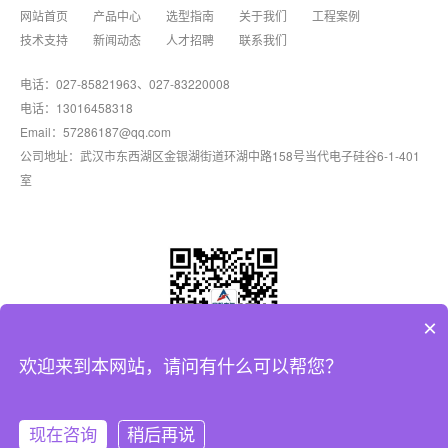
网站首页
产品中心
选型指南
关于我们
工程案例
技术支持
新闻动态
人才招聘
联系我们
电话：027-85821963、027-83220008
电话：13016458318
Email：57286187@qq.com
公司地址：武汉市东西湖区金银湖街道环湖中路158号当代电子硅谷6-1-401
室
×
欢迎来到本网站，请问有什么可以帮您？
Copyright© 2025 武汉安检电气有限公司
现在咨询
稍后再说
ICP备案号：
鄂ICP备17023345号-1