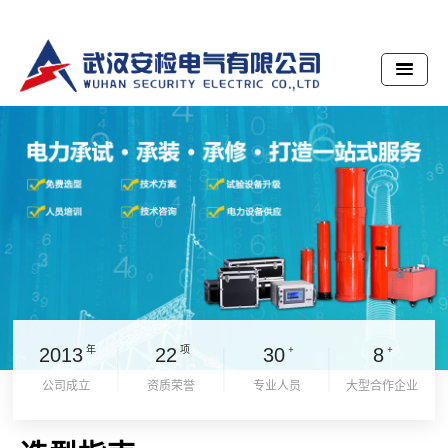
+
+
年
项
2013
22
30
8
公司成立
资质荣誉
专业人员
大型合作企业