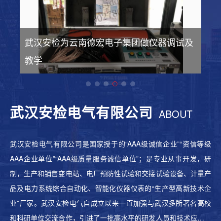
武汉安检为云南德宏电子集团做仪器调试及
教学
电
工程案例 - 案例展示
工程
武汉安检电气有限公司
ABOUT
武汉安检电气有限公司是国家授于的“AAA级诚信企业”“资信等级
AAA企业单位”“AAA级质量服务诚信单位”；是专业从事开发，研
制，生产和销售变电站、电厂预防性试验和交接试验设备、计量产
品及电力系统综合自动化、智能化仪器仪表的“生产型高新技术企
业”厂家。武汉安检电气自成立以来一直加强与武汉多所著名高校
和科研单位交流合作，引进了一批高水平的研发人员和技术应用人